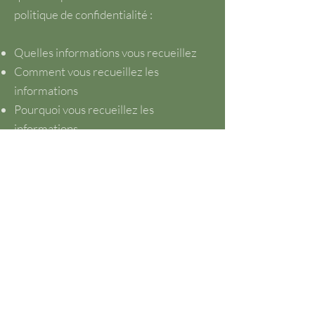
politique de confidentialité :
Quelles informations vous recueillez
Comment vous recueillez les
informations
Pourquoi vous recueillez les
informations
Avec qui vous partagez les informations
Où sont stockées les informations
Combien de temps vous conservez les
informations
Comment vous protégez les
informations
Les modifications ou mises à jour de la
Politique de confidentialité